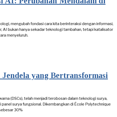
i AI: Perubahan Mendalam di
ologi, mengubah fondasi cara kita berinteraksi dengan informasi,
r, AI bukan hanya sekadar teknologi tambahan, tetapi katalisator
ara menyeluruh.
 Jendela yang Bertransformasi
ewarna (DSCs), telah menjadi terobosan dalam teknologi surya,
anel surya fungsional. Dikembangkan di École Polytechnique
f sebesar 30%