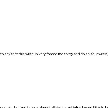
e to say that this writeup very forced me to try and do so Your wri
at written and include almost all significant infos I would like to lo