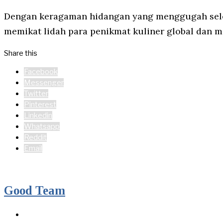
Dengan keragaman hidangan yang menggugah selera
memikat lidah para penikmat kuliner global dan 
Share this
Facebook
Messenger
Twitter
Pinterest
Linkedin
Whatsapp
Reddit
Email
Good Team