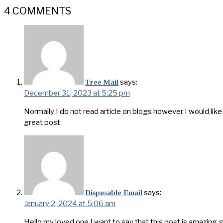
4 COMMENTS
says:
Tree Mail
December 31, 2023 at 5:25 pm
Normally I do not read article on blogs however I would lik
great post
says:
Disposable Email
January 2, 2024 at 5:06 am
Hello my loved one I want to say that this post is amazing gre