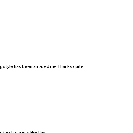
ting style has been amazed me Thanks quite
ok extra posts like this