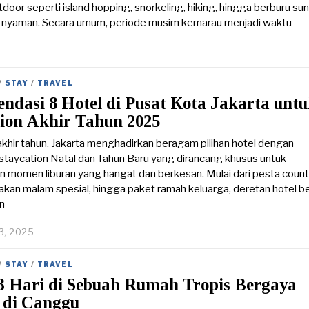
tdoor seperti island hopping, snorkeling, hiking, hingga berburu sun
h nyaman. Secara umum, periode musim kemarau menjadi waktu
J
u
l
/
STAY
/
TRAVEL
y
ndasi 8 Hotel di Pusat Kota Jakarta unt
8
,
tion Akhir Tahun 2025
2
0
khir tahun, Jakarta menghadirkan beragam pilihan hotel dengan
2
taycation Natal dan Tahun Baru yang dirancang khusus untuk
6
 momen liburan yang hangat dan berkesan. Mulai dari pesta cou
makan malam spesial, hingga paket ramah keluarga, deretan hotel be
n
3, 2025
/
STAY
/
TRAVEL
 3 Hari di Sebuah Rumah Tropis Bergaya
 di Canggu