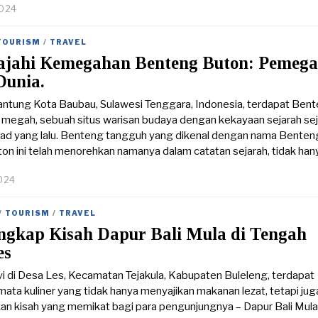
5
2024
TOURISM
/
TRAVEL
ajahi Kemegahan Benteng Buton: Pemeg
Dunia.
 jantung Kota Baubau, Sulawesi Tenggara, Indonesia, terdapat Ben
megah, sebuah situs warisan budaya dengan kekayaan sejarah se
ad yang lalu. Benteng tangguh yang dikenal dengan nama Benten
on ini telah menorehkan namanya dalam catatan sejarah, tidak han
024
/
TOURISM
/
TRAVEL
gkap Kisah Dapur Bali Mula di Tengah
es
 di Desa Les, Kecamatan Tejakula, Kabupaten Buleleng, terdapat
ata kuliner yang tidak hanya menyajikan makanan lezat, tetapi jug
n kisah yang memikat bagi para pengunjungnya – Dapur Bali Mula