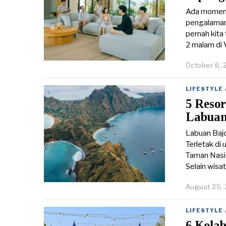
Ada momen-m
pengalaman 
pernah kita
2 malam di V
October 6,
LIFESTYLE
5 Reso
Labuan
Labuan Bajo
Terletak di 
Taman Nasio
Selain wisa
August 25,
LIFESTYLE
6 Kola