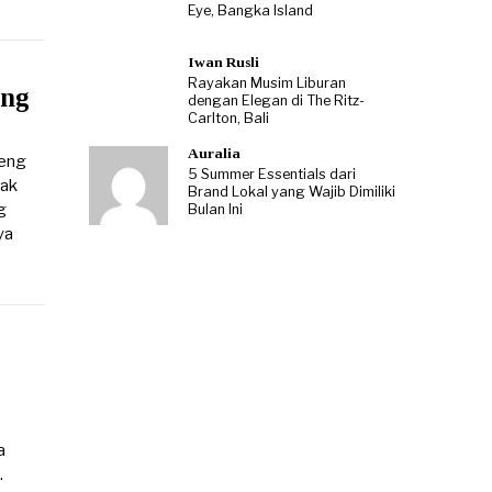
Eye, Bangka Island
Iwan Rusli
Rayakan Musim Liburan
ang
dengan Elegan di The Ritz-
Carlton, Bali
Auralia
teng
5 Summer Essentials dari
jak
Brand Lokal yang Wajib Dimiliki
g
Bulan Ini
ya
a
.