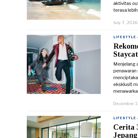
aktivitas ou
terasa lebi
July 7, 2026
LIFESTYLE
Rekome
Stayca
Menjelang a
penawaran s
menciptakan
eksklusif, 
menawarka
December 1
LIFESTYLE
Cerita
Jepang