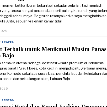
omen ketika liburan bukan lagi sekadar pelarian, tapi menjadi
yang terasa sangat personal, seperti pulang ke rumah yang belu
 tinggali sebelumnya. Begitulah rasanya ketika saya menghabiskan 
illa Arita, sebuah vila enam kamar tidur
 2025
/
TRAVEL
rt Terbaik untuk Menikmati Musim Panas
 Bajo
 semakin dikenal sebagai destinasi wisata premium di Indonesia.
ujung barat Pulau Flores, kota kecil ini menjadi pintu gerbang menuj
nal Komodo sekaligus surga bagi pencinta laut dan keindahan ala
ta bahari dan petualangan alam, Labuan Bajo
 2025
/
TRAVEL
borasi Hotel dan Brand Fashion Ternama 