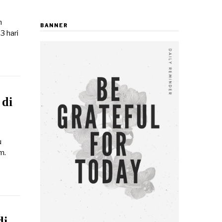
m
BANNER
3 hari
 di
u
m.
di