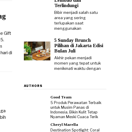
Lembab dan
Terlindungi
Bibir menjadi salah satu
ag
area yang sering
terlupakan saat
menggunakan
e Gift
5.
5 Sunday Brunch
Pilihan di Jakarta Edisi
m
Bulan Juli
ari di
Akhir pekan menjadi
momen yang tepat untuk
menikmati waktu dengan
AUTHORS
Good Team
5 Produk Perawatan Terbaik
untuk Musim Panas di
aga
Indonesia, Bikin Kulit Tetap
bih
Nyaman Meski Cuaca Terik
Cheryl Marella
Destination Spotlight: Coral