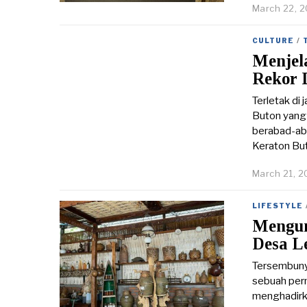
March 22, 
CULTURE
/
Menjel
Rekor 
Terletak di
Buton yang 
berabad-ab
Keraton But
March 21, 2
LIFESTYLE
Mengun
Desa L
Tersembunyi
sebuah perm
menghadirka