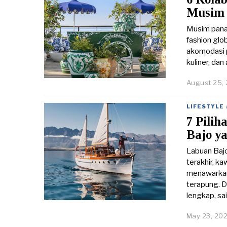
Musim 
Musim pana
fashion glo
akomodasi 
kuliner, dan
August 25,
LIFESTYLE
7 Pilih
Bajo y
Labuan Baj
terakhir, k
menawarkan 
terapung. D
lengkap, sai
May 23, 20