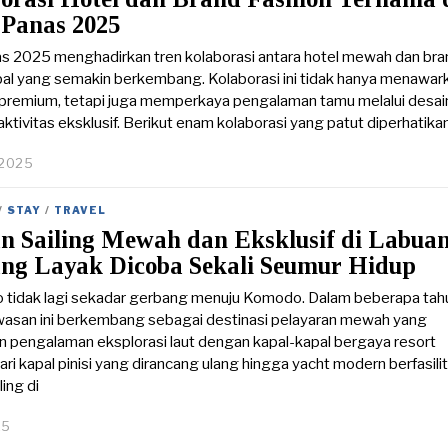
Panas 2025
s 2025 menghadirkan tren kolaborasi antara hotel mewah dan bra
bal yang semakin berkembang. Kolaborasi ini tidak hanya menawar
premium, tetapi juga memperkaya pengalaman tamu melalui desai
 aktivitas eksklusif. Berikut enam kolaborasi yang patut diperhatikan
 2025
/
STAY
/
TRAVEL
an Sailing Mewah dan Eksklusif di Labua
ang Layak Dicoba Sekali Seumur Hidup
o tidak lagi sekadar gerbang menuju Komodo. Dalam beberapa tah
awasan ini berkembang sebagai destinasi pelayaran mewah yang
pengalaman eksplorasi laut dengan kapal-kapal bergaya resort
ari kapal pinisi yang dirancang ulang hingga yacht modern berfasili
ling di
25