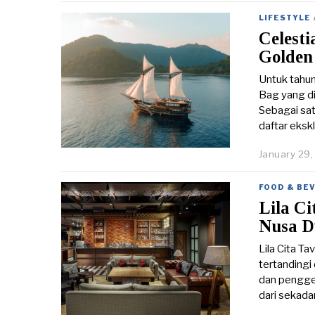
LIFESTYLE
Celesti
Golden
Untuk tahun
Bag yang d
Sebagai sat
daftar eksk
January 29
FOOD & BE
Lila Ci
Nusa D
Lila Cita T
tertandingi
dan penggem
dari sekada