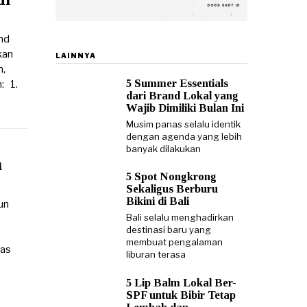
nd
kan
LAINNYA
n,
5 Summer Essentials
: 1.
dari Brand Lokal yang
Wajib Dimiliki Bulan Ini
Musim panas selalu identik
dengan agenda yang lebih
banyak dilakukan
n
5 Spot Nongkrong
Sekaligus Berburu
Bikini di Bali
un
Bali selalu menghadirkan
destinasi baru yang
membuat pengalaman
tas
liburan terasa
5 Lip Balm Lokal Ber-
SPF untuk Bibir Tetap