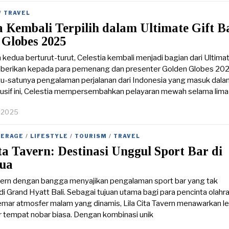
/
TRAVEL
a Kembali Terpilih dalam Ultimate Gift B
 Globes 2025
 kedua berturut-turut, Celestia kembali menjadi bagian dari Ultimat
iberikan kepada para pemenang dan presenter Golden Globes 202
u-satunya pengalaman perjalanan dari Indonesia yang masuk dala
lusif ini, Celestia mempersembahkan pelayaran mewah selama lima h
, 2025
J
a
n
VERAGE
/
LIFESTYLE
/
TOURISM
/
TRAVEL
u
ta Tavern: Destinasi Unggul Sport Bar di
a
r
ua
y
2
avern dengan bangga menyajikan pengalaman sport bar yang tak
9
 di Grand Hyatt Bali. Sebagai tujuan utama bagi para pencinta olahr
,
ar atmosfer malam yang dinamis, Lila Cita Tavern menawarkan le
2
0
r tempat nobar biasa. Dengan kombinasi unik
2