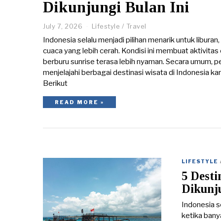
Dikunjungi Bulan Ini
July 7, 2026
J
Lifestyle
/
Travel
u
Indonesia selalu menjadi pilihan menarik untuk libura
l
cuaca yang lebih cerah. Kondisi ini membuat aktivitas 
y
berburu sunrise terasa lebih nyaman. Secara umum, p
8
,
menjelajahi berbagai destinasi wisata di Indonesia ka
2
Berikut
0
2
READ MORE »
6
LIFESTYLE
5 Desti
Dikunju
Indonesia se
ketika bany