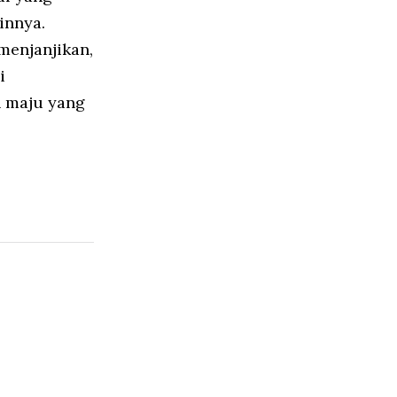
innya.
menjanjikan,
i
h maju yang