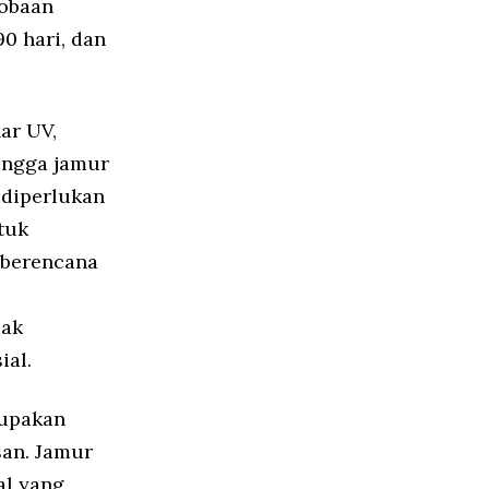
cobaan
0 hari, dan
ar UV,
ingga jamur
 diperlukan
tuk
g berencana
pak
ial.
rupakan
an. Jamur
al yang