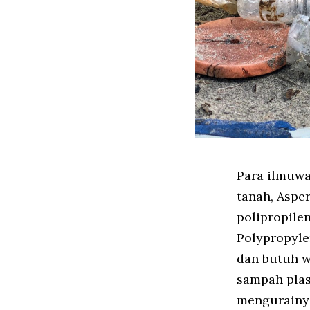
Para ilmuwa
tanah, Aspe
polipropilen
Polypropyle
dan butuh w
sampah plas
mengurainya