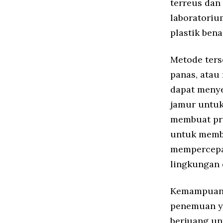
terreus dan
laboratoriu
plastik bena
Metode ters
panas, atau
dapat menye
jamur untu
membuat pro
untuk membu
mempercepat
lingkungan 
Kemampuan j
penemuan ya
berjuang un