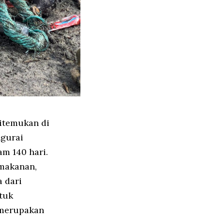
itemukan di
ngurai
am 140 hari.
 makanan,
 dari
tuk
 merupakan