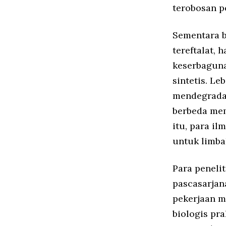
terobosan pe
Sementara b
tereftalat,
keserbagun
sintetis. L
mendegradasi
berbeda mem
itu, para i
untuk limbah
Para penelit
pascasarjan
pekerjaan m
biologis pr