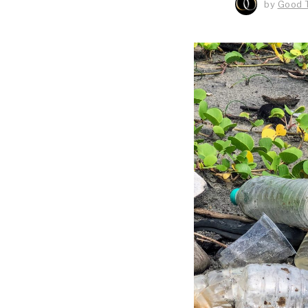
by
Good 