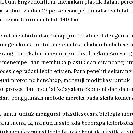
 album Engyodontium, memakan plastik dalam per
m: antara 25 dan 27 persen sampel dimakan setelah 9
r-benar terurai setelah 140 hari.
ebut membutuhkan tahap pre-treatment dengan sin
 reagen kimia, untuk melemahkan bahan limbah seh
rang. Langkah ini meniru kondisi lingkungan yang
k menempel dan membuka plastik dan dirancang un
ses degradasi lebih efisien. Para peneliti sekaran
at prototipe benchtop, menguji modifikasi untuk
 proses, dan menilai kelayakan ekonomi dan dam
dari penggunaan metode mereka pada skala komers
amur untuk mengurai plastik secara biologis me
ng menarik, namun masih ada beberapa keterbatas
tuk mendegradasi lebih banyak bentuk plastik krist