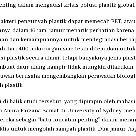
nting dalam mengatasi krisis polusi plastik global.
akteri pengunyah plastik dapat memecah PET, atau 
 hanya dalam 16 jam, jamur menarik perhatian karena
aan dan kemampuannya untuk mendegradasi berbag
ebih dari 400 mikroorganisme telah ditemukan untuk
 plastik secara alami, tetapi banyaknya jenis plas
buat daur ulang hampir tidak mungkin dilakukan.
lmuwan berusaha mengembangkan perawatan biologis
 plastik.
i di balik studi tersebut, yang dipimpin oleh mahas
a Amira Farzana Samat di University of Sydney, m
ereka sebagai “batu loncatan penting” dalam mera
aktis untuk mengolah sampah plastik. Dua jamur, As