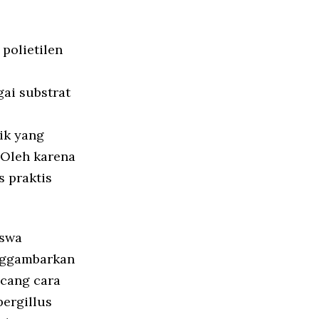
polietilen
ai substrat
tik yang
 Oleh karena
 praktis
iswa
enggambarkan
ncang cara
pergillus