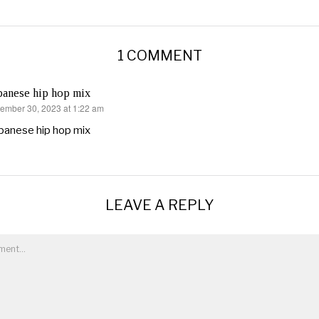
1 COMMENT
panese hip hop mix
ember 30, 2023 at 1:22 am
s:
panese hip hop mix
LEAVE A REPLY