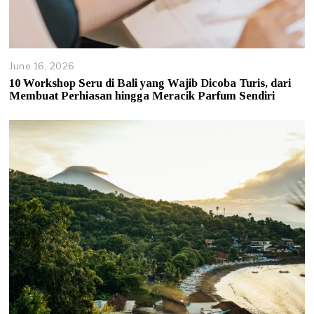
June 16, 2026
J
u
10 Workshop Seru di Bali yang Wajib Dicoba Turis, dari
n
Membuat Perhiasan hingga Meracik Parfum Sendiri
e
1
6
,
2
0
2
6