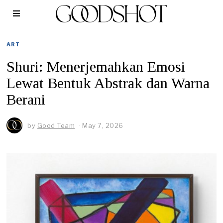
ART
Shuri: Menerjemahkan Emosi
Lewat Bentuk Abstrak dan Warna
Berani
by
Good Team
May 7, 2026
J
u
n
e
1
,
2
0
2
6