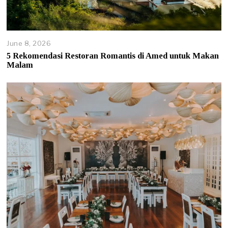
June 8, 2026
J
u
5 Rekomendasi Restoran Romantis di Amed untuk Makan
n
Malam
e
8
,
2
0
2
6