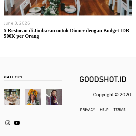
June 3, 2026
J
u
5 Restoran di Jimbaran untuk Dinner dengan Budget IDR
n
500K per Orang
e
3
,
2
0
2
6
GALLERY
Copyright © 2020 
PRIVACY
HELP
TERMS