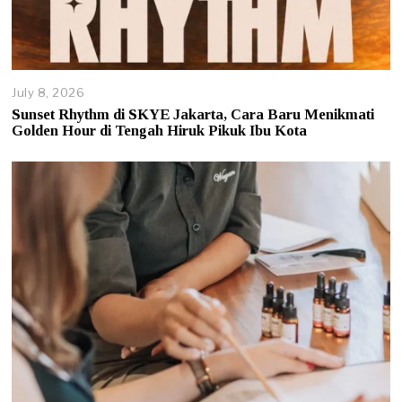
July 8, 2026
J
u
Sunset Rhythm di SKYE Jakarta, Cara Baru Menikmati
l
Golden Hour di Tengah Hiruk Pikuk Ibu Kota
y
8
,
2
0
2
6