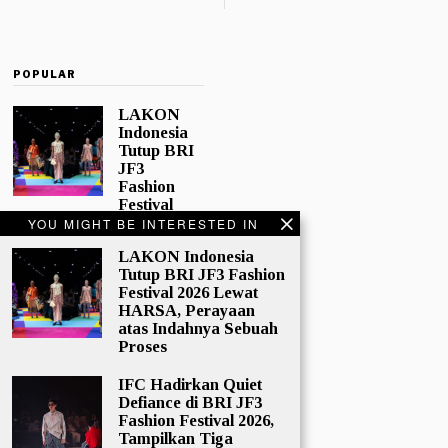
POPULAR
LAKON
Indonesia
Tutup BRI
JF3
Fashion
Festival
2026 Lewat
YOU MIGHT BE INTERESTED IN
HARSA,
LAKON Indonesia
Perayaan
Tutup BRI JF3 Fashion
atas
Festival 2026 Lewat
Indahnya
HARSA, Perayaan
Sebuah
atas Indahnya Sebuah
Proses
Proses
Tidak semua
koleksi lahir
IFC Hadirkan Quiet
untuk
Defiance di BRI JF3
mengikuti
Fashion Festival 2026,
tren yang
Tampilkan Tiga
bergerak