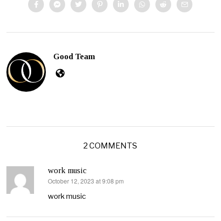
Good Team
2 COMMENTS
work music
October 12, 2023 at 9:08 pm
says:
work music