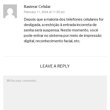
Rastrear Celular
February 11, 2024 at 11:35 pm
says:
Depois que a maioria dos telefones celulares for
desligada, a restrição à entrada incorreta de
senha será suspensa. Neste momento, você
pode entrar no sistema por meio de impressão
digital, reconhecimento facial, etc.
LEAVE A REPLY