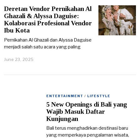
n
Deretan Vendor Pernikahan Al
u
a
Ghazali & Alyssa Daguise:
r
Kolaborasi Profesional Vendor
y
Ibu Kota
3
1
Pernikahan Al Ghazali dan Alyssa Daguise
,
menjadi salah satu acara yang paling
2
0
2
June 23, 2025
J
6
u
n
e
2
3
,
ENTERTAINMENT
/
LIFESTYLE
2
5 New Openings di Bali yang
0
2
Wajib Masuk Daftar
5
Kunjungan
Bali terus menghadirkan destinasi baru
yang memperkaya pengalaman wisata,