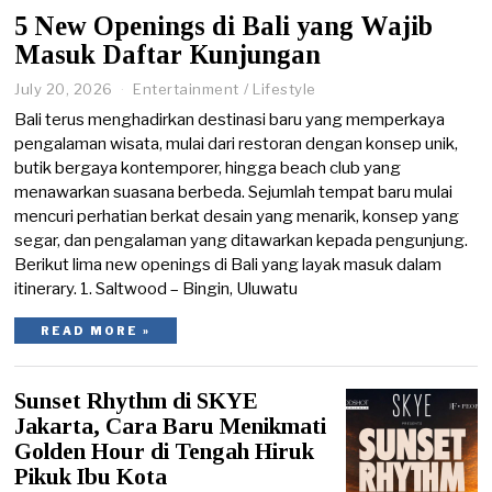
5 New Openings di Bali yang Wajib
Masuk Daftar Kunjungan
July 20, 2026
J
Entertainment
/
Lifestyle
u
Bali terus menghadirkan destinasi baru yang memperkaya
l
pengalaman wisata, mulai dari restoran dengan konsep unik,
y
butik bergaya kontemporer, hingga beach club yang
2
0
menawarkan suasana berbeda. Sejumlah tempat baru mulai
,
mencuri perhatian berkat desain yang menarik, konsep yang
2
segar, dan pengalaman yang ditawarkan kepada pengunjung.
0
Berikut lima new openings di Bali yang layak masuk dalam
2
6
itinerary. 1. Saltwood – Bingin, Uluwatu
READ MORE »
Sunset Rhythm di SKYE
Jakarta, Cara Baru Menikmati
Golden Hour di Tengah Hiruk
Pikuk Ibu Kota