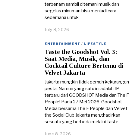
terbenam sambil ditemani musik dan
segelas minuman bisa menjadi cara
sederhana untuk
July 8, 2026
J
u
l
ENTERTAINMENT
/
LIFESTYLE
y
Taste the Goodshot Vol. 3:
8
,
Saat Media, Musik, dan
2
Cocktail Culture Bertemu di
0
Velvet Jakarta
2
6
Jakarta mungkin tidak pernah kekurangan
pesta. Namun yang satu ini adalah IP
terbaru dari GOODSHOT Media dan The F
People! Pada 27 Mei 2026, Goodshot
Media bersama The F People dan Velvet
the Social Club Jakarta menghadirkan
sesuatu yang berbeda melalui Taste
June 8, 2026
J