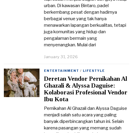
6
urban. Di kawasan Bintaro, padel
berkembang pesat dengan hadirnya
berbagai venue yang tak hanya
menawarkan lapangan berkualitas, tetapi
juga komunitas yang hidup dan
pengalaman bermain yang
menyenangkan. Mulai dari
January 31, 2026
J
a
n
ENTERTAINMENT
/
LIFESTYLE
u
Deretan Vendor Pernikahan Al
a
r
Ghazali & Alyssa Daguise:
y
Kolaborasi Profesional Vendor
3
Ibu Kota
1
,
Pernikahan Al Ghazali dan Alyssa Daguise
2
menjadi salah satu acara yang paling
0
2
banyak diperbincangkan tahun ini. Selain
6
karena pasangan yang memang sudah