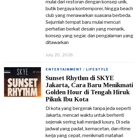
mulai dari restoran dengan konsep unik,
butik bergaya kontemporer, hingga beach
club yang menawarkan suasana berbeda.
Sejumlah tempat baru mulai mencuri
perhatian berkat desain yang menarik,
konsep yang segar, dan pengalaman yang
ditawarkan
July 20, 2026
J
u
l
ENTERTAINMENT
/
LIFESTYLE
y
Sunset Rhythm di SKYE
2
0
Jakarta, Cara Baru Menikmati
,
Golden Hour di Tengah Hiruk
2
Pikuk Ibu Kota
0
2
Di kota yang bergerak tanpa jeda seperti
6
Jakarta, mencari waktu untuk berhenti
sejenak sering kali menjadi luxury. Di sela
jadwal yang padat, kemacetan, dan ritme
kerja yang cepat, menikmati matahari