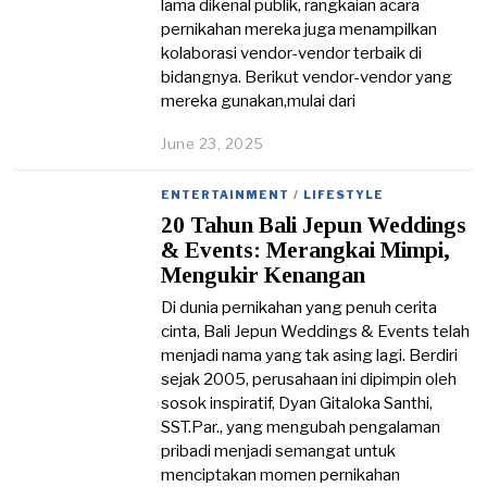
lama dikenal publik, rangkaian acara
pernikahan mereka juga menampilkan
kolaborasi vendor-vendor terbaik di
bidangnya. Berikut vendor-vendor yang
mereka gunakan,mulai dari
June 23, 2025
J
u
n
ENTERTAINMENT
/
LIFESTYLE
e
20 Tahun Bali Jepun Weddings
2
3
& Events: Merangkai Mimpi,
,
Mengukir Kenangan
2
0
Di dunia pernikahan yang penuh cerita
2
cinta, Bali Jepun Weddings & Events telah
5
menjadi nama yang tak asing lagi. Berdiri
sejak 2005, perusahaan ini dipimpin oleh
sosok inspiratif, Dyan Gitaloka Santhi,
SST.Par., yang mengubah pengalaman
pribadi menjadi semangat untuk
menciptakan momen pernikahan