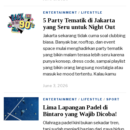
u
n
ENTERTAINMENT
/
LIFESTYLE
e
5 Party Tematik di Jakarta
1
6
yang Seru untuk Night Out
,
2
Jakarta sekarang tidak cuma soal clubbing
0
biasa. Banyak bar, rooftop, dan event
2
space mulai menghadirkan party tematik
6
yang bikin malam terasa lebih seru karena
punya konsep, dress code, sampai playlist
yang bikin orang langsung nostalgia atau
masuk ke mood tertentu. Kalau kamu
June 3, 2026
J
u
n
ENTERTAINMENT
/
LIFESTYLE
/
SPORT
e
Lima Lapangan Padel di
3
,
Bintaro yang Wajib Dicoba!
2
0
Olahraga padel kini bukan sekadar tren,
2
tapi sudah menjadi bagian dari gaya hidup