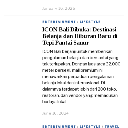
January 16, 2025
J
a
n
ENTERTAINMENT
/
LIFESTYLE
u
ICON Bali Dibuka: Destinasi
a
r
Belanja dan Hiburan Baru di
y
Tepi Pantai Sanur
1
7
ICON Bali berjanji untuk memberikan
,
pengalaman belanja dan bersantai yang
2
tak terlupakan. Dengan luas area 32.000
0
meter persegi, mall premium ini
2
5
menawarkan perpaduan pengalaman
belanja lokal dan internasional. Di
dalamnya terdapat lebih dari 200 toko,
restoran, dan vendor yang memadukan
budaya lokal
June 16, 2024
ENTERTAINMENT
/
LIFESTYLE
/
TRAVEL