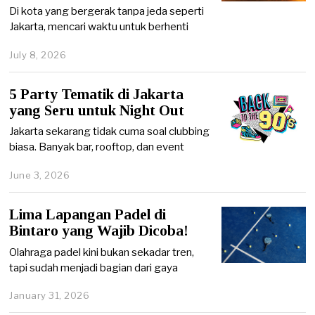
Di kota yang bergerak tanpa jeda seperti
Jakarta, mencari waktu untuk berhenti
July 8, 2026
J
u
l
5 Party Tematik di Jakarta
y
8
yang Seru untuk Night Out
,
2
Jakarta sekarang tidak cuma soal clubbing
0
biasa. Banyak bar, rooftop, dan event
2
6
June 3, 2026
J
u
n
Lima Lapangan Padel di
e
3
Bintaro yang Wajib Dicoba!
,
2
Olahraga padel kini bukan sekadar tren,
0
tapi sudah menjadi bagian dari gaya
2
6
January 31, 2026
J
a