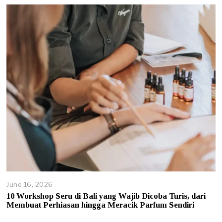
3
,
2
0
2
6
June 16, 2026
J
u
10 Workshop Seru di Bali yang Wajib Dicoba Turis, dari
n
Membuat Perhiasan hingga Meracik Parfum Sendiri
e
1