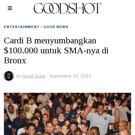
ENTERTAINMENT
/
GOOD NEWS
Cardi B menyumbangkan
$100.000 untuk SMA-nya di
Bronx
by
Good Team
September 30, 2022
S
e
p
t
e
m
b
e
r
3
0