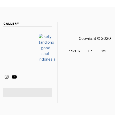
,
2
0
2
6
GALLERY
Copyright © 2020 
PRIVACY
HELP
TERMS