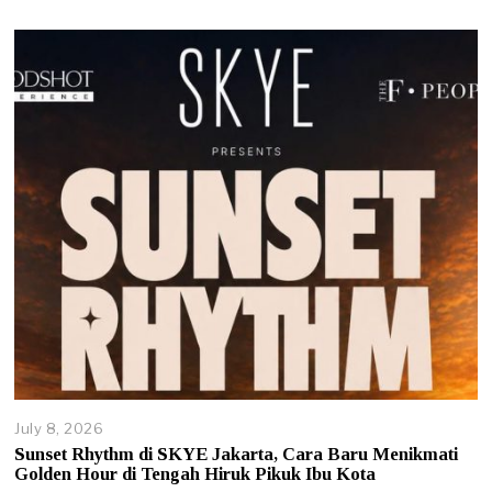
July 8, 2026
J
u
Sunset Rhythm di SKYE Jakarta, Cara Baru Menikmati
l
Golden Hour di Tengah Hiruk Pikuk Ibu Kota
y