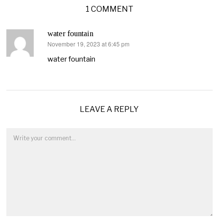
1 COMMENT
water fountain
November 19, 2023 at 6:45 pm
says:
water fountain
LEAVE A REPLY