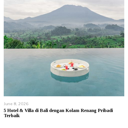
6
,
2
0
2
6
June 8, 2026
J
u
5 Hotel & Villa di Bali dengan Kolam Renang Pribadi
n
Terbaik
e
8