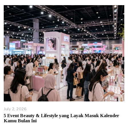
8
,
2
0
2
6
July 2, 2026
J
u
5 Event Beauty & Lifestyle yang Layak Masuk Kalender
l
Kamu Bulan Ini
y