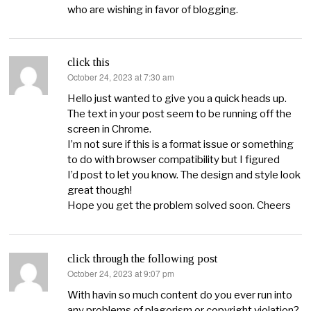
who are wishing in favor of blogging.
click this
October 24, 2023 at 7:30 am
says:
Hello just wanted to give you a quick heads up.
The text in your post seem to be running off the
screen in Chrome.
I’m not sure if this is a format issue or something
to do with browser compatibility but I figured
I’d post to let you know. The design and style look
great though!
Hope you get the problem solved soon. Cheers
click through the following post
October 24, 2023 at 9:07 pm
says:
With havin so much content do you ever run into
any problems of plagorism or copyright violation?