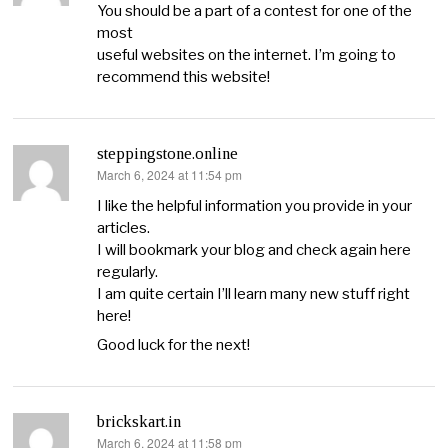
You should be a part of a contest for one of the
most
useful websites on the internet. I’m going to
recommend this website!
steppingstone.online
March 6, 2024 at 11:54 pm
says:
I like the helpful information you provide in your
articles.
I will bookmark your blog and check again here
regularly.
I am quite certain I’ll learn many new stuff right
here!
Good luck for the next!
brickskart.in
March 6, 2024 at 11:58 pm
says: