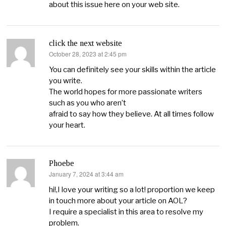
about this issue here on your web site.
click the next website
October 28, 2023 at 2:45 pm
says:
You can definitely see your skills within the article
you write.
The world hopes for more passionate writers
such as you who aren’t
afraid to say how they believe. At all times follow
your heart.
Phoebe
January 7, 2024 at 3:44 am
says:
hi!,I love your writing so a lot! proportion we keep
in touch more about your article on AOL?
I require a specialist in this area to resolve my
problem.