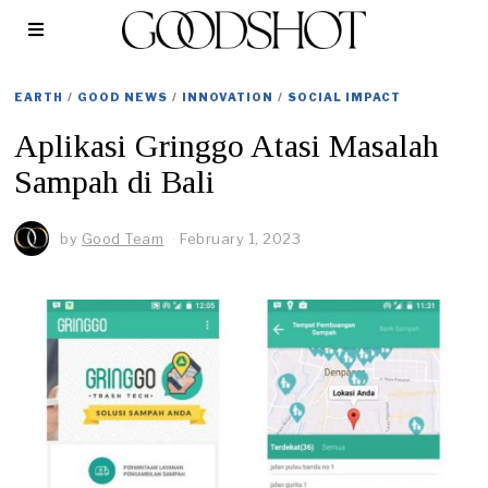
EARTH
/
GOOD NEWS
/
INNOVATION
/
SOCIAL IMPACT
Aplikasi Gringgo Atasi Masalah
Sampah di Bali
by
Good Team
February 1, 2023
F
e
b
r
u
a
r
y
1
,
2
0
2