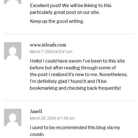
Excellent post! We will be linking to this
particularly great post on our site.
Keep up the good writing.
www.nileads.com
March 7, 2024 at 2:47 pm
says:
Hello! I could have sworn I’ve been to this site
before but after reading through some of
the post I realized it’s new to me. Nonetheless,
I’m definitely glad I found it and I’ll be
bookmarking and checking back frequently!
Janell
March 22, 2024 at 1:59 am
says:
I used to be recommended this blog via my
cousin.