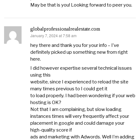
May be that is you! Looking forward to peer you.
globalprofessionalrealestate.com
January 7, 2024 at 7:58 am
says:
hey there and thank you for your info – I’ve
definitely picked up something new from right
here.
I did however expertise several technical issues
using this
website, since I experienced to reload the site
many times previous to I could get it
to load properly. I had been wondering if your web
hosting is OK?
Not that I am complaining, but slow loading
instances times will very frequently affect your
placement in google and could damage your
high-quality score if
ads and marketing with Adwords. Well I’m adding