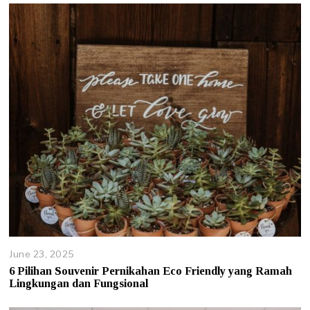
June 23, 2025
J
u
6 Pilihan Souvenir Pernikahan Eco Friendly yang Ramah
n
Lingkungan dan Fungsional
e
2