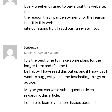
Every weekend i used to pay a visit this website,
for
the reason that i want enjoyment, for the reason
that this this web
site conations truly fastidious funny stuff too.
Rebecca
March 7, 2024 at 5:32 am
says:
It is the best time to make some plans for the
longer term and it’s time to
be happy. I have read this put up and if I may just I
want to suggest you some fascinating things or
advice.
Maybe you can write subsequent articles
regarding this article.
I desire to learn even more issues about it!