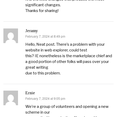
significant changes.
Thanks for sharing!
Jeramy
February 7, 2024 at 8:49 pm
says:
Hello, Neat post. There’s a problem with your
website in web explorer, could test
this? IE nonetheless is the marketplace chief and
a good portion of other folks will pass over your
great writing
due to this problem.
Ernie
February 7, 2024 at 9:05 pm
says:
We’re a group of volunteers and opening a new
scheme in our