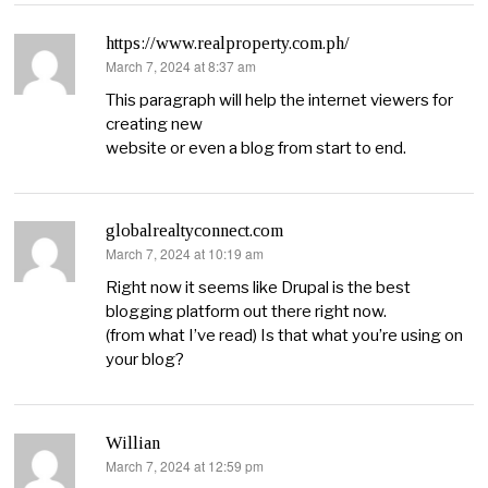
https://www.realproperty.com.ph/
March 7, 2024 at 8:37 am
says:
This paragraph will help the internet viewers for
creating new
website or even a blog from start to end.
globalrealtyconnect.com
March 7, 2024 at 10:19 am
says:
Right now it seems like Drupal is the best
blogging platform out there right now.
(from what I’ve read) Is that what you’re using on
your blog?
Willian
March 7, 2024 at 12:59 pm
says: