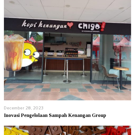
3
,
2
0
2
5
December 28, 2023
Inovasi Pengelolaan Sampah Kenangan Group