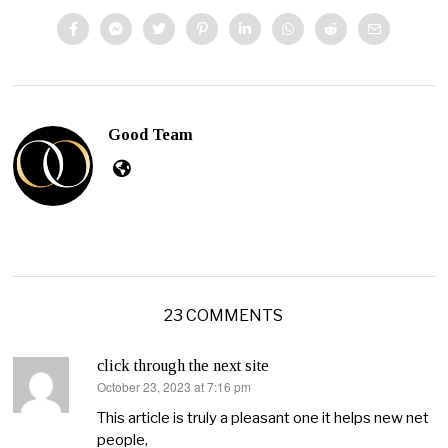
Good Team
23 COMMENTS
click through the next site
October 23, 2023 at 7:16 pm
says:
This article is truly a pleasant one it helps new net
people,