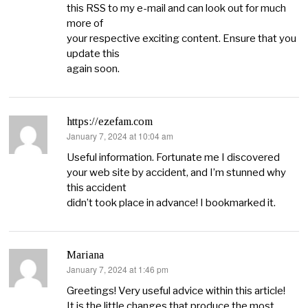
this RSS to my e-mail and can look out for much
more of
your respective exciting content. Ensure that you
update this
again soon.
https://ezefam.com
January 7, 2024 at 10:04 am
says:
Useful information. Fortunate me I discovered
your web site by accident, and I’m stunned why
this accident
didn’t took place in advance! I bookmarked it.
Mariana
January 7, 2024 at 1:46 pm
says:
Greetings! Very useful advice within this article!
It is the little changes that produce the most