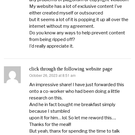
My website has a lot of exclusive content I’ve
either created myself or outsourced
but it seems a lot of it is popping it up all over the
internet without my agreement.
Do you know any ways to help prevent content
from being ripped off?
I’d really appreciate it.
click through the following website page
October 26, 2023 at 8:51 am
says:
An impressive share! I have just forwarded this
onto a co-worker who had been doing a little
research on this.
And he in fact bought me breakfast simply
because I stumbled
upon it for him… lol. So let me reword this….
Thanks for the meal!!
But yeah, thanx for spending the time to talk