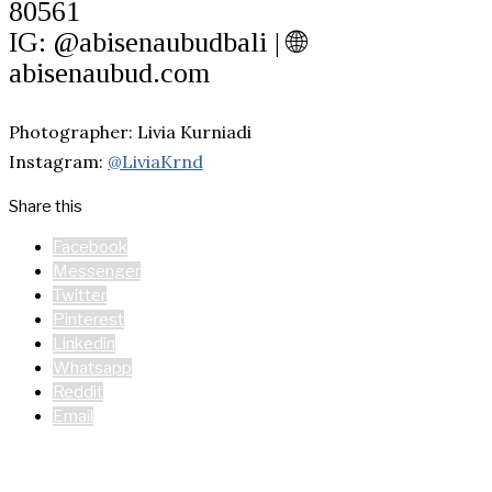
80561
IG: @abisenaubudbali | 🌐
abisenaubud.com
Photographer: Livia Kurniadi
Instagram:
@LiviaKrnd
Share this
Facebook
Messenger
Twitter
Pinterest
Linkedin
Whatsapp
Reddit
Email