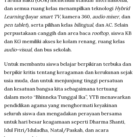
Taruna Bakti (GOR) memenuhi standar internasional,
dan semua ruang kelas menampilkan teknologi
Hybrid
Learning
(layar
smart TV
, kamera 360,
audio mixer
, dan
pen tablet
), serta pilihan kelas
bilingual
, dan AC. Selain
perpustakaan canggih dan area baca
rooftop
, siswa KB
dan KG memiliki akses ke kolam renang, ruang kelas
audio-visual
, dan bus sekolah.
Untuk membantu siswa belajar berpikiran terbuka dan
berpikir kritis tentang keragaman dan kerukunan sejak
usia muda, dan untuk menjunjung tinggi persatuan
dan kesatuan bangsa kita sebagaimana tertuang
dalam moto “Bhinneka Tunggal Ika”, YTB menawarkan
pendidikan agama yang menghormati keyakinan
seluruh siswa dan mengadakan perayaan bersama
untuk hari besar keagamaan seperti Dharma Shanti,
Idul Fitri/Iduladha, Natal/Paskah, dan acara