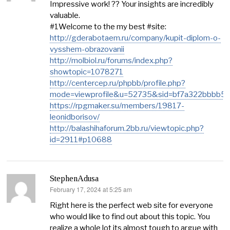
Impressive work! ?? Your insights are incredibly
valuable.
#1Welcome to the my best #site:
http://gderabotaem.ru/company/kupit-diplom-o-
vysshem-obrazovanii
http://molbiol.ru/forums/index.php?
showtopic=1078271
http://centercep.ru/phpbb/profile.php?
mode=viewprofile&u=52735&sid=bf7a322bbbb
https://rpgmaker.su/members/19817-
leonidborisov/
http://balashihaforum.2bb.ru/viewtopic.php?
id=2911#p10688
StephenAdusa
February 17, 2024 at 5:25 am
says:
Right here is the perfect web site for everyone
who would like to find out about this topic. You
realize a whole lot its almost tough to argue with