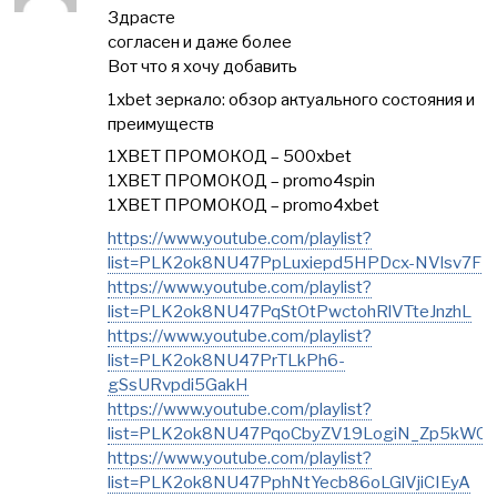
Здрасте
согласен и даже более
Вот что я хочу добавить
1xbet зеркало: обзор актуального состояния и
преимуществ
1XBET ПРОМОКОД – 500xbet
1XBET ПРОМОКОД – promo4spin
1XBET ПРОМОКОД – promo4xbet
https://www.youtube.com/playlist?
list=PLK2ok8NU47PpLuxiepd5HPDcx-NVlsv7F
https://www.youtube.com/playlist?
list=PLK2ok8NU47PqStOtPwctohRlVTteJnzhL
https://www.youtube.com/playlist?
list=PLK2ok8NU47PrTLkPh6-
gSsURvpdi5GakH
https://www.youtube.com/playlist?
list=PLK2ok8NU47PqoCbyZV19LogiN_Zp5kWQ
https://www.youtube.com/playlist?
list=PLK2ok8NU47PphNtYecb86oLGlVjiCIEyA