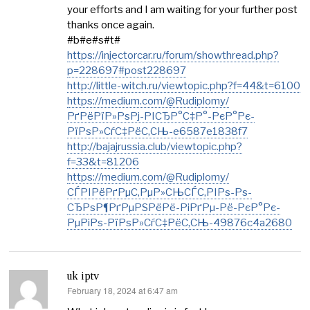
your efforts and I am waiting for your further post
thanks once again.
#b#e#s#t#
https://injectorcar.ru/forum/showthread.php?
p=228697#post228697
http://little-witch.ru/viewtopic.php?f=44&t=6100
https://medium.com/@Rudiplomy/
РґРёРїР»РѕРј-РІСЂР°С‡Р°-РєР°Рє-
РїРѕР»СѓС‡РёС‚СЊ-e6587e1838f7
http://bajajrussia.club/viewtopic.php?
f=33&t=81206
https://medium.com/@Rudiplomy/
СЃРІРёРґРµС‚РµР»СЊСЃС‚РІРѕ-Рѕ-
СЂРѕР¶РґРµРЅРёРё-РіРґРµ-Рё-РєР°Рє-
РµРіРѕ-РїРѕР»СѓС‡РёС‚СЊ-49876c4a2680
uk iptv
February 18, 2024 at 6:47 am
says: