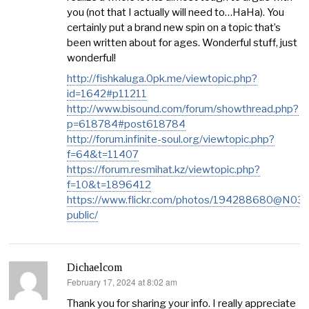
you (not that I actually will need to…HaHa). You
certainly put a brand new spin on a topic that’s
been written about for ages. Wonderful stuff, just
wonderful!
http://fishkaluga.0pk.me/viewtopic.php?
id=1642#p11211
http://www.bisound.com/forum/showthread.php?
p=618784#post618784
http://forum.infinite-soul.org/viewtopic.php?
f=64&t=11407
https://forum.resmihat.kz/viewtopic.php?
f=10&t=1896412
https://www.flickr.com/photos/194288680@N03
public/
Dichaelcom
February 17, 2024 at 8:02 am
says:
Thank you for sharing your info. I really appreciate