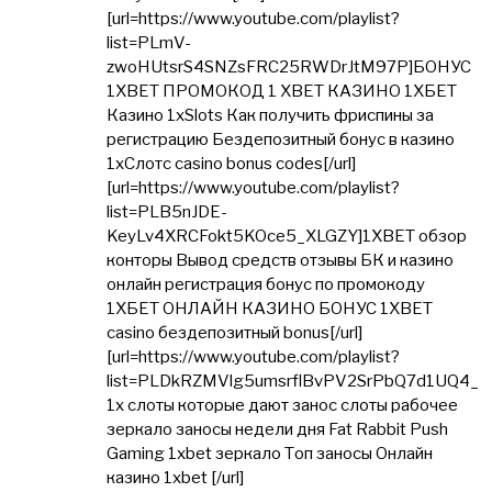
[url=https://www.youtube.com/playlist?
list=PLmV-
zwoHUtsrS4SNZsFRC25RWDrJtM97P]БОНУС
1XBET ПРОМОКОД 1 XBET КАЗИНО 1ХБЕТ
Казино 1xSlots Как получить фриспины за
регистрацию Бездепозитный бонус в казино
1хСлотс casino bonus codes[/url]
[url=https://www.youtube.com/playlist?
list=PLB5nJDE-
KeyLv4XRCFokt5KOce5_XLGZY]1XBET обзор
конторы Вывод средств отзывы БК и казино
онлайн регистрация бонус по промокоду
1ХБЕТ ОНЛАЙН КАЗИНО БОНУС 1XBET
casino бездепозитный bonus[/url]
[url=https://www.youtube.com/playlist?
list=PLDkRZMVlg5umsrflBvPV2SrPbQ7d1UQ4_]
1x слоты которые дают занос слоты рабочее
зеркало заносы недели дня Fat Rabbit Push
Gaming 1xbet зеркало Топ заносы Онлайн
казино 1xbet [/url]