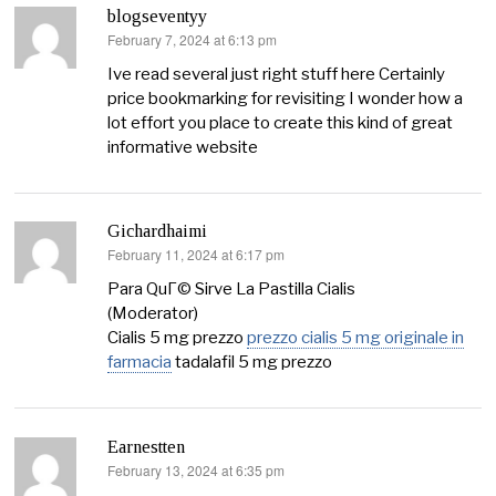
blogseventyy
February 7, 2024 at 6:13 pm
says:
Ive read several just right stuff here Certainly
price bookmarking for revisiting I wonder how a
lot effort you place to create this kind of great
informative website
Gichardhaimi
February 11, 2024 at 6:17 pm
says:
Para QuГ© Sirve La Pastilla Cialis
(Moderator)
Cialis 5 mg prezzo
prezzo cialis 5 mg originale in
farmacia
tadalafil 5 mg prezzo
Earnestten
February 13, 2024 at 6:35 pm
says: