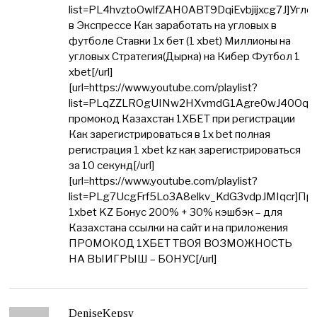
list=PL4hvztoOwlfZAH0ABT9DqiEvbjijxcg7J]Угло
в Экспрессе Как заработать на угловых в
футболе Ставки 1х бет (1 xbet) Миллионы на
угловых Стратегия(Дырка) на Кибер Футбол 1
xbet[/url]
[url=https://www.youtube.com/playlist?
list=PLqZZLROgUINw2HXvmdG1Agre0wJ40OqR
промокод Казахстан 1ХБЕТ при регистрации
Как зарегистрироваться в 1x bet полная
регистрация 1 xbet kz как зарегистрироваться
за 10 секунд[/url]
[url=https://www.youtube.com/playlist?
list=PLg7UcgFrf5Lo3A8elkv_KdG3vdpJMIqcr]Пр
1xbet KZ Бонус 200% + 30% кэшбэк – для
Казахстана ссылки на сайт и на приложения
ПРОМОКОД 1ХБЕТ ТВОЯ ВОЗМОЖНОСТЬ
НА ВЫИГРЫШ – БОНУС[/url]
DeniseKepsy