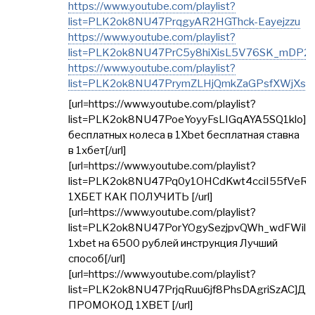
https://www.youtube.com/playlist?
list=PLK2ok8NU47PrqgyAR2HGThck-Eayejzzu
https://www.youtube.com/playlist?
list=PLK2ok8NU47PrC5y8hiXisL5V76SK_mDP2
https://www.youtube.com/playlist?
list=PLK2ok8NU47PrymZLHjQmkZaGPsfXWjXsZ
[url=https://www.youtube.com/playlist?
list=PLK2ok8NU47PoeYoyyFsLIGqAYA5SQ1klo]3
бесплатных колеса в 1Xbet бесплатная ставка
в 1хбет[/url]
[url=https://www.youtube.com/playlist?
list=PLK2ok8NU47Pq0y1OHCdKwt4cciI55fVe
1ХБЕТ КАК ПОЛУЧИТЬ [/url]
[url=https://www.youtube.com/playlist?
list=PLK2ok8NU47PorYOgySezjpvQWh_wdFWil]
1xbet на 6500 рублей инструкция Лучший
способ[/url]
[url=https://www.youtube.com/playlist?
list=PLK2ok8NU47PrjqRuu6jf8PhsDAgriSzAC]Де
ПРОМОКОД 1XBET [/url]