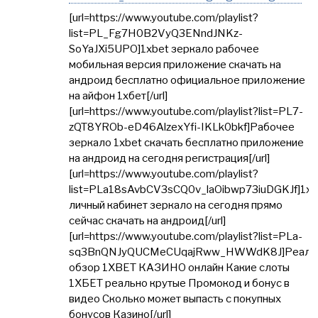
[url=https://www.youtube.com/playlist?
list=PL_Fg7H0B2VyQ3ENndJNKz-
SoYaJXi5UPO]1xbet зеркало рабочее
мобильная версия приложение скачать на
андроид бесплатно официальное приложение
на айфон 1хбет[/url]
[url=https://www.youtube.com/playlist?list=PL7-
zQT8YROb-eD46AlzexYfi-IKLk0bkf]Рабочее
зеркало 1xbet скачать бесплатно приложение
на андроид на сегодня регистрация[/url]
[url=https://www.youtube.com/playlist?
list=PLa18sAvbCV3sCQ0v_laOibwp73iuDGKJf]1xb
личный кабинет зеркало на сегодня прямо
сейчас скачать на андроид[/url]
[url=https://www.youtube.com/playlist?list=PLa-
sq3BnQNJyQUCMeCUqajRww_HWWdK8J]Реаль
обзор 1XBET КАЗИНО онлайн Какие слоты
1ХБЕТ реально крутые Промокод и бонус в
видео Сколько может выпасть с покупных
бонусов Казино[/url]