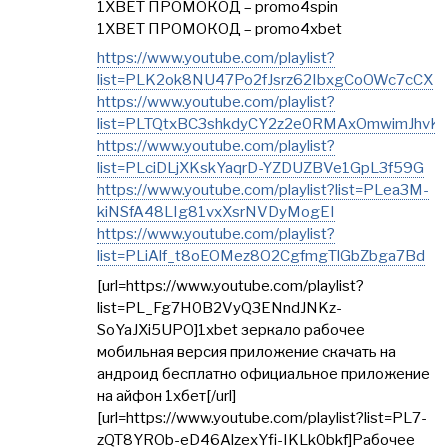
1XBET ПРОМОКОД – promo4spin
1XBET ПРОМОКОД – promo4xbet
https://www.youtube.com/playlist?
list=PLK2ok8NU47Po2fJsrz62IbxgCoOWc7cCX
https://www.youtube.com/playlist?
list=PLTQtxBC3shkdyCY2z2e0RMAxOmwimJhvK
https://www.youtube.com/playlist?
list=PLciDLjXKskYaqrD-YZDUZBVe1GpL3f59G
https://www.youtube.com/playlist?list=PLea3M-
kiNSfA48LIg81vxXsrNVDyMogEI
https://www.youtube.com/playlist?
list=PLiAlf_t8oEOMez8O2CgfmgTlGbZbga7Bd
[url=https://www.youtube.com/playlist?
list=PL_Fg7H0B2VyQ3ENndJNKz-
SoYaJXi5UPO]1xbet зеркало рабочее
мобильная версия приложение скачать на
андроид бесплатно официальное приложение
на айфон 1хбет[/url]
[url=https://www.youtube.com/playlist?list=PL7-
zQT8YROb-eD46AlzexYfi-IKLk0bkf]Рабочее