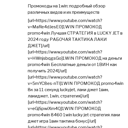
Промокоды на 1win: подробный обзор
различных видов и их преимуществ
[url=https://www.youtube.com/watch?
v=MaRe4dJesE0]1WIN ПРОМОКОД
promo4win Лучшая СТРАТЕГИЯ в LUCKY JET в
2024 году РАБОЧАЯ ТАКТИКА ЛАКИ
ДЖЕТ[/url]
[url=https://www.youtube.com/watch?
v=HWnjsbqgsGo]1WIN ПРОМОКОД на деньги
promo4win Бесплатные деньги от 1ВИН как
получить 2024[/url]
[url=https://www.youtube.com/watch?
v=5mYC8es-nTI]1WIN ПРОМОКОД promo4win
8к за 11 секунд luckyjet, лаки джет 1вин,
лакиджет, 1win, стратегия[/url]
[url=https://www.youtube.com/watch?
v=eGjSpwiXm4Q]1WIN ПРОМОКОД
promo4win 8460 1win lucky jet стратегия лаки
джет игра 1вин тактика бонус[/url]
[url=https://www.youtube.com/watch?