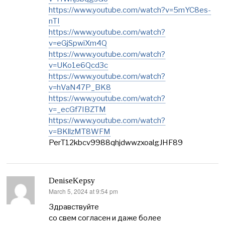
https://www.youtube.com/watch?v=5mYC8es-
nTI
https://www.youtube.com/watch?
v=eGjSpwiXm4Q
https://www.youtube.com/watch?
v=UKo1e6Qcd3c
https://www.youtube.com/watch?
v=hVaN47P_BK8
https://www.youtube.com/watch?
v=_ecGf7IBZTM
https://www.youtube.com/watch?
v=BKllzMT8WFM
PerT12kbcv9988qhjdwwzxoalgJHF89
DeniseKepsy
March 5, 2024 at 9:54 pm
says:
Здравствуйте
со свем согласен и даже более