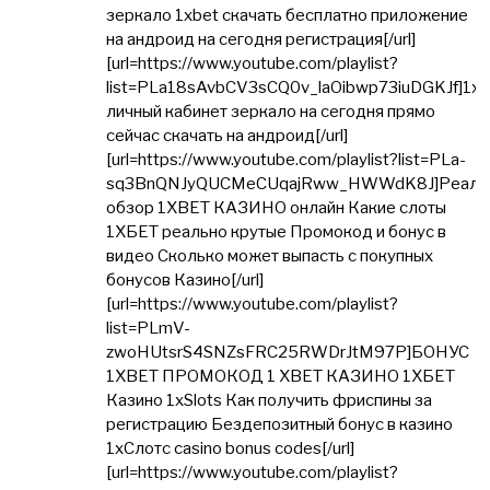
зеркало 1xbet скачать бесплатно приложение
на андроид на сегодня регистрация[/url]
[url=https://www.youtube.com/playlist?
list=PLa18sAvbCV3sCQ0v_laOibwp73iuDGKJf]1xb
личный кабинет зеркало на сегодня прямо
сейчас скачать на андроид[/url]
[url=https://www.youtube.com/playlist?list=PLa-
sq3BnQNJyQUCMeCUqajRww_HWWdK8J]Реаль
обзор 1XBET КАЗИНО онлайн Какие слоты
1ХБЕТ реально крутые Промокод и бонус в
видео Сколько может выпасть с покупных
бонусов Казино[/url]
[url=https://www.youtube.com/playlist?
list=PLmV-
zwoHUtsrS4SNZsFRC25RWDrJtM97P]БОНУС
1XBET ПРОМОКОД 1 XBET КАЗИНО 1ХБЕТ
Казино 1xSlots Как получить фриспины за
регистрацию Бездепозитный бонус в казино
1хСлотс casino bonus codes[/url]
[url=https://www.youtube.com/playlist?