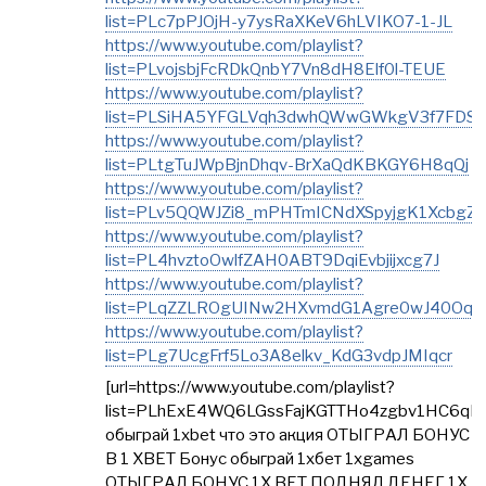
list=PLc7pPJOjH-y7ysRaXKeV6hLVIKO7-1-JL
https://www.youtube.com/playlist?
list=PLvojsbjFcRDkQnbY7Vn8dH8Elf0l-TEUE
https://www.youtube.com/playlist?
list=PLSiHA5YFGLVqh3dwhQWwGWkgV3f7FDS
https://www.youtube.com/playlist?
list=PLtgTuJWpBjnDhqv-BrXaQdKBKGY6H8qQj
https://www.youtube.com/playlist?
list=PLv5QQWJZi8_mPHTmICNdXSpyjgK1XcbgZ
https://www.youtube.com/playlist?
list=PL4hvztoOwlfZAH0ABT9DqiEvbjijxcg7J
https://www.youtube.com/playlist?
list=PLqZZLROgUINw2HXvmdG1Agre0wJ40OqR
https://www.youtube.com/playlist?
list=PLg7UcgFrf5Lo3A8elkv_KdG3vdpJMIqcr
[url=https://www.youtube.com/playlist?
list=PLhExE4WQ6LGssFajKGTTHo4zgbv1HC6qF]
обыграй 1xbet что это акция ОТЫГРАЛ БОНУС
В 1 XBET Бонус обыграй 1хбет 1xgames
ОТЫГРАЛ БОНУС 1X BET ПОДНЯЛ ДЕНЕГ 1X