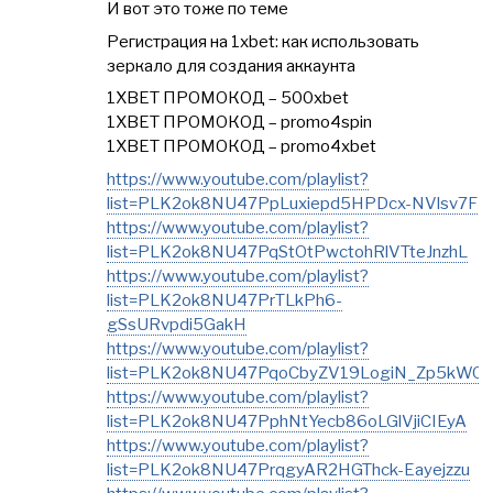
И вот это тоже по теме
Регистрация на 1xbet: как использовать
зеркало для создания аккаунта
1XBET ПРОМОКОД – 500xbet
1XBET ПРОМОКОД – promo4spin
1XBET ПРОМОКОД – promo4xbet
https://www.youtube.com/playlist?
list=PLK2ok8NU47PpLuxiepd5HPDcx-NVlsv7F
https://www.youtube.com/playlist?
list=PLK2ok8NU47PqStOtPwctohRlVTteJnzhL
https://www.youtube.com/playlist?
list=PLK2ok8NU47PrTLkPh6-
gSsURvpdi5GakH
https://www.youtube.com/playlist?
list=PLK2ok8NU47PqoCbyZV19LogiN_Zp5kWQ
https://www.youtube.com/playlist?
list=PLK2ok8NU47PphNtYecb86oLGlVjiCIEyA
https://www.youtube.com/playlist?
list=PLK2ok8NU47PrqgyAR2HGThck-Eayejzzu