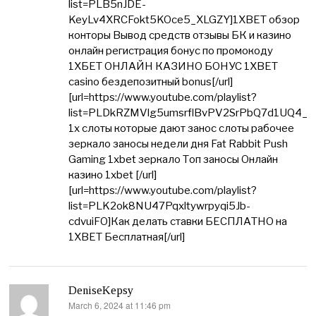
list=PLB5nJDE-
KeyLv4XRCFokt5KOce5_XLGZY]1XBET обзор
конторы Вывод средств отзывы БК и казино
онлайн регистрация бонус по промокоду
1ХБЕТ ОНЛАЙН КАЗИНО БОНУС 1XBET
casino бездепозитный bonus[/url]
[url=https://www.youtube.com/playlist?
list=PLDkRZMVlg5umsrflBvPV2SrPbQ7d1UQ4_]
1x слоты которые дают занос слоты рабочее
зеркало заносы недели дня Fat Rabbit Push
Gaming 1xbet зеркало Топ заносы Онлайн
казино 1xbet [/url]
[url=https://www.youtube.com/playlist?
list=PLK2ok8NU47Pqxltywrpyqi5Jb-
cdvuiFO]Как делать ставки БЕСПЛАТНО на
1XBET Бесплатная[/url]
DeniseKepsy
March 6, 2024 at 11:46 pm
says: