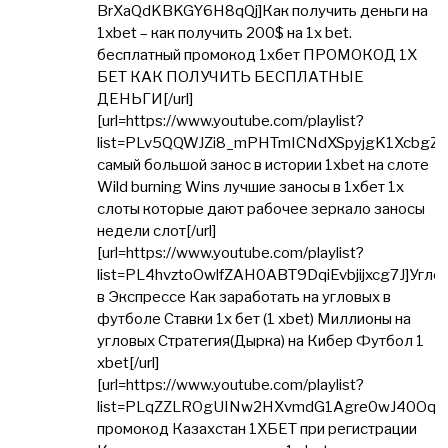
BrXaQdKBKGY6H8qQj]Как получить деньги на
1xbet – как получить 200$ на 1x bet.
бесплатный промокод 1хбет ПРОМОКОД 1Х
БЕТ КАК ПОЛУЧИТЬ БЕСПЛАТНЫЕ
ДЕНЬГИ[/url]
[url=https://www.youtube.com/playlist?
list=PLv5QQWJZi8_mPHTmICNdXSpyjgK1XcbgZ]
самый большой занос в истории 1xbet на слоте
Wild burning Wins лучшие заносы в 1хбет 1x
слоты которые дают рабочее зеркало заносы
недели слот[/url]
[url=https://www.youtube.com/playlist?
list=PL4hvztoOwlfZAH0ABT9DqiEvbjijxcg7J]Угло
в Экспрессе Как заработать на угловых в
футболе Ставки 1х бет (1 xbet) Миллионы на
угловых Стратегия(Дырка) на Кибер Футбол 1
xbet[/url]
[url=https://www.youtube.com/playlist?
list=PLqZZLROgUINw2HXvmdG1Agre0wJ40OqR
промокод Казахстан 1ХБЕТ при регистрации