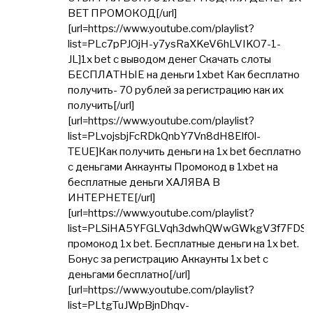
BET ПРОМОКОД[/url]
[url=https://www.youtube.com/playlist?
list=PLc7pPJOjH-y7ysRaXKeV6hLVIKO7-1-
JL]1x bet с выводом денег Скачать слоты
БЕСПЛАТНЫЕ на деньги 1xbet Как бесплатно
получить- 70 рублей за регистрацию как их
получить[/url]
[url=https://www.youtube.com/playlist?
list=PLvojsbjFcRDkQnbY7Vn8dH8Elf0l-
TEUE]Как получить деньги на 1x bet бесплатно
с деньгами Аккаунты Промокод в 1xbet на
бесплатные деньги ХАЛЯВА В
ИНТЕРНЕТЕ[/url]
[url=https://www.youtube.com/playlist?
list=PLSiHA5YFGLVqh3dwhQWwGWkgV3f7FDSm
промокод 1x bet. Бесплатные деньги на 1x bet.
Бонус за регистрацию Аккаунты 1x bet с
деньгами бесплатно[/url]
[url=https://www.youtube.com/playlist?
list=PLtgTuJWpBjnDhqv-