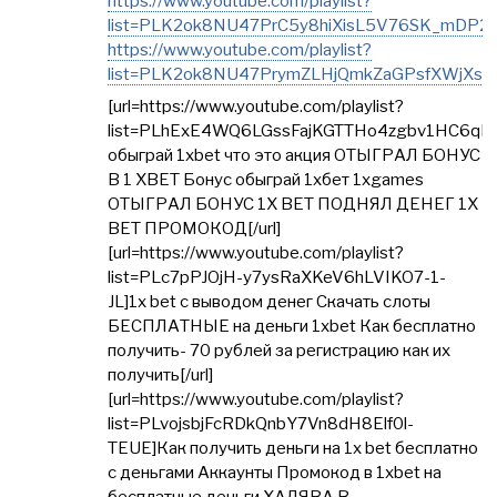
https://www.youtube.com/playlist?
list=PLK2ok8NU47PrC5y8hiXisL5V76SK_mDP2
https://www.youtube.com/playlist?
list=PLK2ok8NU47PrymZLHjQmkZaGPsfXWjXsZ
[url=https://www.youtube.com/playlist?
list=PLhExE4WQ6LGssFajKGTTHo4zgbv1HC6qF]
обыграй 1xbet что это акция ОТЫГРАЛ БОНУС
В 1 XBET Бонус обыграй 1хбет 1xgames
ОТЫГРАЛ БОНУС 1X BET ПОДНЯЛ ДЕНЕГ 1X
BET ПРОМОКОД[/url]
[url=https://www.youtube.com/playlist?
list=PLc7pPJOjH-y7ysRaXKeV6hLVIKO7-1-
JL]1x bet с выводом денег Скачать слоты
БЕСПЛАТНЫЕ на деньги 1xbet Как бесплатно
получить- 70 рублей за регистрацию как их
получить[/url]
[url=https://www.youtube.com/playlist?
list=PLvojsbjFcRDkQnbY7Vn8dH8Elf0l-
TEUE]Как получить деньги на 1x bet бесплатно
с деньгами Аккаунты Промокод в 1xbet на