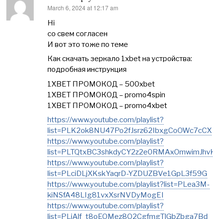
March 6, 2024 at 12:17 am
says:
Hi
со свем согласен
И вот это тоже по теме
Как скачать зеркало 1xbet на устройства:
подробная инструкция
1XBET ПРОМОКОД – 500xbet
1XBET ПРОМОКОД – promo4spin
1XBET ПРОМОКОД – promo4xbet
https://www.youtube.com/playlist?
list=PLK2ok8NU47Po2fJsrz62IbxgCoOWc7cCX
https://www.youtube.com/playlist?
list=PLTQtxBC3shkdyCY2z2e0RMAxOmwimJhvK
https://www.youtube.com/playlist?
list=PLciDLjXKskYaqrD-YZDUZBVe1GpL3f59G
https://www.youtube.com/playlist?list=PLea3M-
kiNSfA48LIg81vxXsrNVDyMogEI
https://www.youtube.com/playlist?
list=PLiAlf_t8oEOMez8O2CgfmgTlGbZbga7Bd