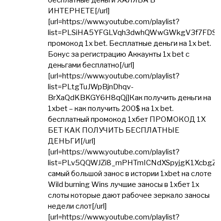
бесплатные деньги ХАЛЯВА В
ИНТЕРНЕТЕ[/url]
[url=https://www.youtube.com/playlist?
list=PLSiHA5YFGLVqh3dwhQWwGWkgV3f7FDSm
промокод 1x bet. Бесплатные деньги на 1x bet.
Бонус за регистрацию Аккаунты 1x bet с
деньгами бесплатно[/url]
[url=https://www.youtube.com/playlist?
list=PLtgTuJWpBjnDhqv-
BrXaQdKBKGY6H8qQj]Как получить деньги на
1xbet – как получить 200$ на 1x bet.
бесплатный промокод 1хбет ПРОМОКОД 1Х
БЕТ КАК ПОЛУЧИТЬ БЕСПЛАТНЫЕ
ДЕНЬГИ[/url]
[url=https://www.youtube.com/playlist?
list=PLv5QQWJZi8_mPHTmICNdXSpyjgK1XcbgZ]
самый большой занос в истории 1xbet на слоте
Wild burning Wins лучшие заносы в 1хбет 1x
слоты которые дают рабочее зеркало заносы
недели слот[/url]
[url=https://www.youtube.com/playlist?