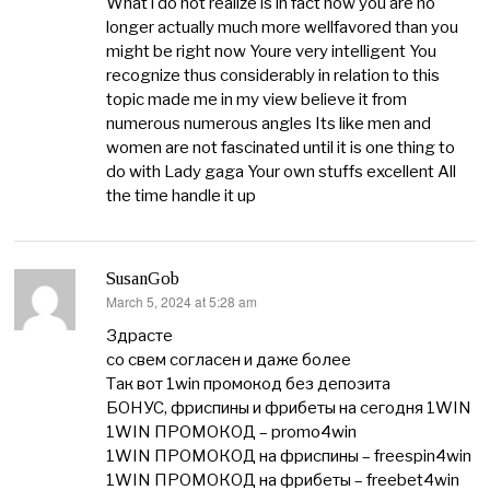
What i do not realize is in fact how you are no
longer actually much more wellfavored than you
might be right now Youre very intelligent You
recognize thus considerably in relation to this
topic made me in my view believe it from
numerous numerous angles Its like men and
women are not fascinated until it is one thing to
do with Lady gaga Your own stuffs excellent All
the time handle it up
SusanGob
March 5, 2024 at 5:28 am
says:
Здрасте
со свем согласен и даже более
Так вот 1win промокод без депозита
БОНУС, фриспины и фрибеты на сегодня 1WIN
1WIN ПРОМОКОД – promo4win
1WIN ПРОМОКОД на фриспины – freespin4win
1WIN ПРОМОКОД на фрибеты – freebet4win