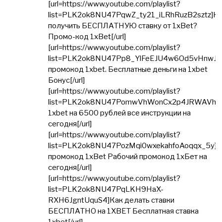
[url=https://www.youtube.com/playlist?
list=PLK2ok8NU47PqwZ_ty21_iLRhRuzB2sztz]К
получить БЕСПЛАТНУЮ ставку от 1xBet?
Промо-код 1xBet[/url]
[url=https://www.youtube.com/playlist?
list=PLK2ok8NU47Pp8_YlFeEJU4w6Od5vHnwJA
промокод 1xbet. Бесплатные деньги на 1xbet
Бонус[/url]
[url=https://www.youtube.com/playlist?
list=PLK2ok8NU47PomwVhWonCx2p4JRWAVhQ
1xbet на 6500 рублей все инструкции на
сегодня[/url]
[url=https://www.youtube.com/playlist?
list=PLK2ok8NU47PozMqi0wxekahfoAoqqx_5y]
промокод 1xBet Рабочий промокод 1хБет на
сегодня[/url]
[url=https://www.youtube.com/playlist?
list=PLK2ok8NU47PqLKH9HaX-
RXH6JgntUquS4]Как делать ставки
БЕСПЛАТНО на 1XBET Бесплатная ставка