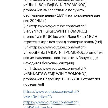
v=UKo1e6Qcd3c]1WIN ПРОМОКОД
promo4win как бесплатно получить
бесплатные деньги 1ВИН на пополнение ван
вин 2024[/url]
[url=https://www.youtube.com/watch?
v=hVaN47P_BK8]1WIN ПРОМОКОД
promo4win 8460 lucky jet Лаки Джет 1ВИН
стратегия игра вся правд проверка взлом[/url]
[url=https://www.youtube.com/watch?
v=_ecGf7IBZTM]1WIN ПРОМОКОД promo4win
как использовать как потратить бонусы где
находится бонусный счет[/url]
[url=https://www.youtube.com/watch?
v=BKllzMT8WFM]1WIN ПРОМОКОД
promo4win Взлом игры LUCKY JET стратегия
победы[/url]
https://www.youtube.com/watch?
v=MaRe4dJesE0
https://www.youtube.com/watch?
v=HWnjsbqgsGo