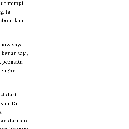
jut mimpi
g, ia
embuahkan
ehow saya
 benar saja,
k permata
dengan
si dari
spa. Di
a
an dari sini