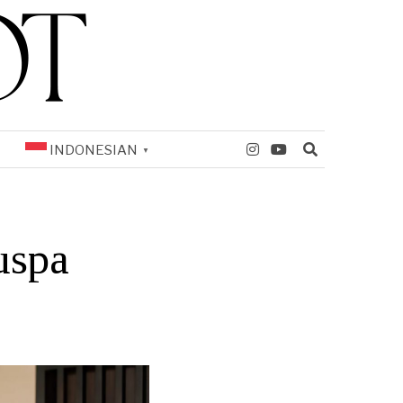
INDONESIAN
▼
uspa