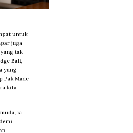
empat untuk
par juga
yang tak
dge Bali,
ha yang
up Pak Made
ra kita
 muda, ia
 demi
an