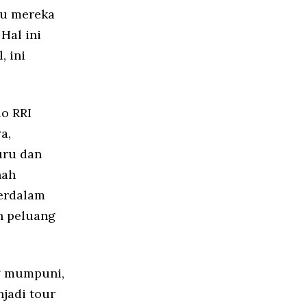
tu mereka
.
Hal ini
, ini
io RRI
a,
uru dan
nah
perdalam
n peluang
 mumpuni,
jadi tour