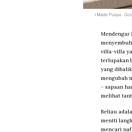
I Made Puspa - Goo
Mendengar k
menyembuhka
villa-villa
terlupakan b
yang dibali
mengubah mi
– sapaan ha
melihat tan
Beliau adal
meniti lang
mencari naf