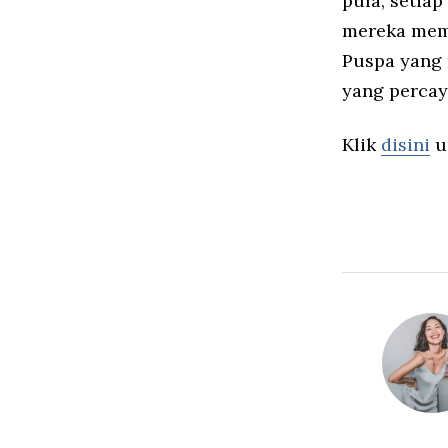
pula, setia
mereka memb
Puspa yang 
yang percay
Klik
disini
u