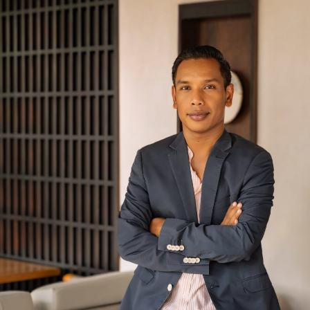
2
0
2
4