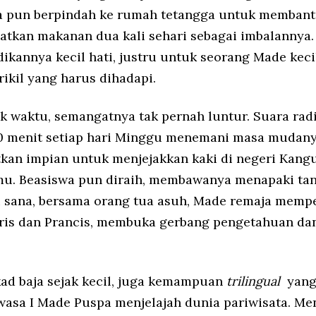
a pun berpindah ke rumah tetangga untuk memban
tkan makanan dua kali sehari sebagai imbalannya
ikannya kecil hati, justru untuk seorang Made kecil
rikil yang harus dihadapi.
ak waktu, semangatnya tak pernah luntur. Suara rad
0 menit setiap hari Minggu menemani masa mudany
an impian untuk menjejakkan kaki di negeri Kang
u. Beasiswa pun diraih, membawanya menapaki ta
Di sana, bersama orang tua asuh, Made remaja mem
ris dan Prancis, membuka gerbang pengetahuan da
kad baja sejak kecil, juga kemampuan
trilingual
yang
wasa I Made Puspa menjelajah dunia pariwisata. Men