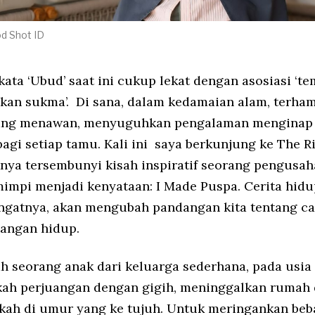
d Shot ID
ata ‘Ubud’ saat ini cukup lekat dengan asosiasi ‘t
n sukma’. Di sana, dalam kedamaian alam, terham
 yang menawan, menyuguhkan pengalaman menginap 
agi setiap tamu. Kali ini saya berkunjung ke The Ri
knya tersembunyi kisah inspiratif seorang pengusa
mpi menjadi kenyataan: I Made Puspa. Cerita hid
ngatnya, akan mengubah pandangan kita tentang ca
tangan hidup.
ah seorang anak dari keluarga sederhana, pada usia
kah perjuangan dengan gigih, meninggalkan rumah
kah di umur yang ke tujuh. Untuk meringankan beb