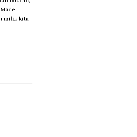
an liburan;
I Made
 milik kita