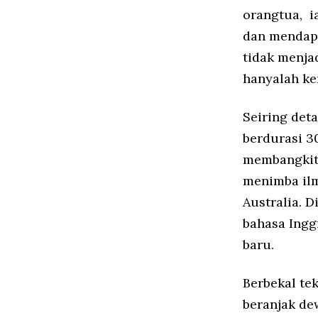
orangtua, i
dan mendapa
tidak menjad
hanyalah ke
Seiring det
berdurasi 3
membangkitk
menimba ilm
Australia. 
bahasa Ingg
baru.
Berbekal te
beranjak de