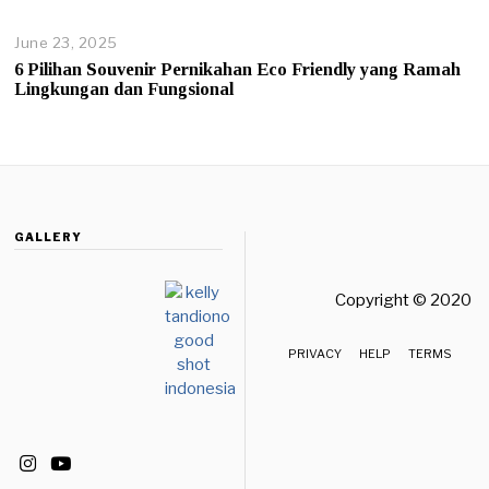
r
0
u
2
June 23, 2025
J
a
6
u
6 Pilihan Souvenir Pernikahan Eco Friendly yang Ramah
r
n
Lingkungan dan Fungsional
y
e
1
2
4
3
,
,
2
2
0
0
2
2
6
GALLERY
5
Copyright © 2020 
PRIVACY
HELP
TERMS