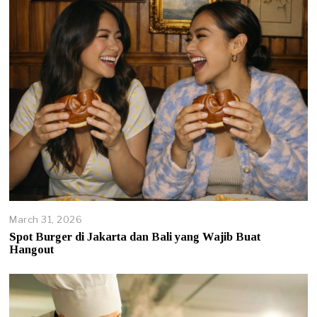
March 31, 2026
J
u
Spot Burger di Jakarta dan Bali yang Wajib Buat
n
Hangout
e
2
,
2
0