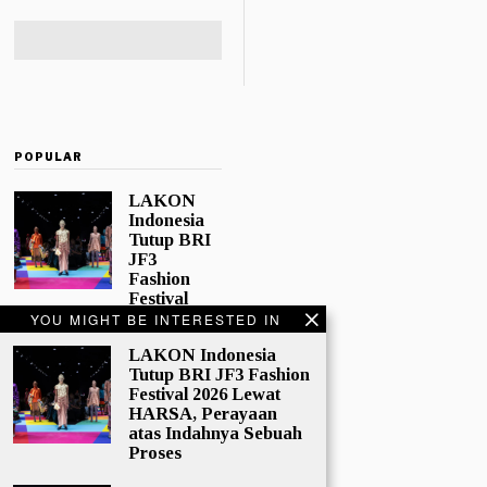
POPULAR
LAKON
Indonesia
Tutup BRI
JF3
Fashion
Festival
2026 Lewat
YOU MIGHT BE INTERESTED IN
HARSA,
LAKON Indonesia
Perayaan
Tutup BRI JF3 Fashion
atas
Festival 2026 Lewat
Indahnya
HARSA, Perayaan
Sebuah
atas Indahnya Sebuah
Proses
Proses
Tidak semua
koleksi lahir