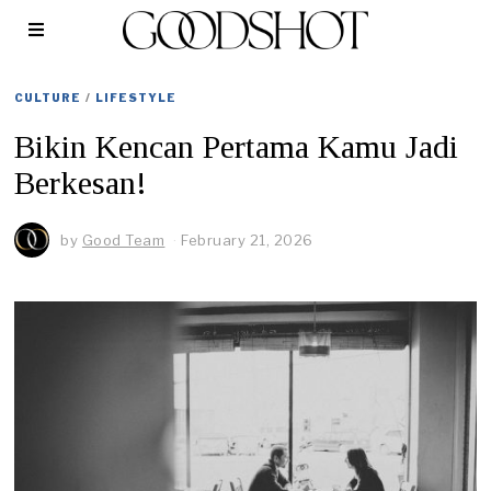
CULTURE
/
LIFESTYLE
Bikin Kencan Pertama Kamu Jadi
Berkesan!
by
Good Team
February 21, 2026
F
e
b
r
u
a
r
y
2
1
,
2
0