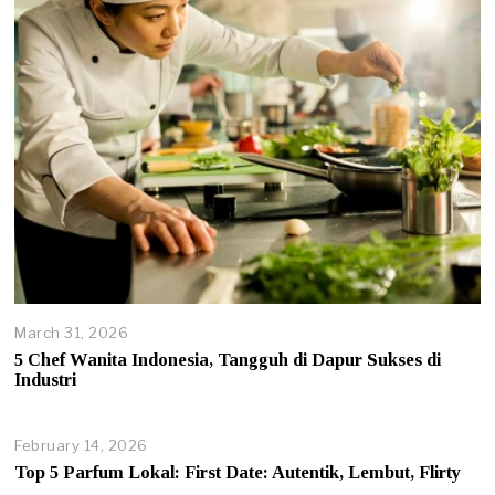
2
6
March 31, 2026
M
a
5 Chef Wanita Indonesia, Tangguh di Dapur Sukses di
r
Industri
c
h
3
February 14, 2026
F
1
e
Top 5 Parfum Lokal: First Date: Autentik, Lembut, Flirty
,
b
2