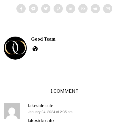
Good Team
1 COMMENT
lakeside cafe
January 24, 2024 at 2:35 pm
says:
lakeside cafe