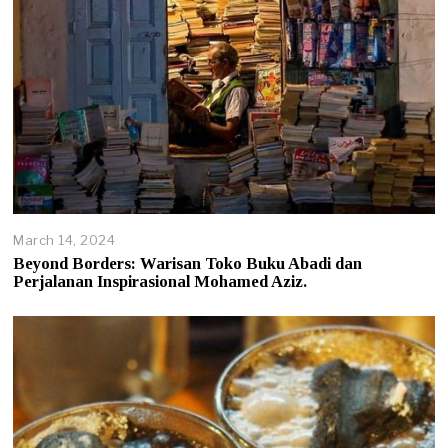
March 14, 2024
M
a
Beyond Borders: Warisan Toko Buku Abadi dan
r
Perjalanan Inspirasional Mohamed Aziz.
c
h
1
4
,
2
0
2
4