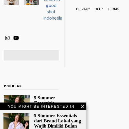
PRIVACY
HELP
TERMS
POPULAR
5 Summer
Essentials
YOU MIGHT BE INTERESTED IN
dari Brand
Lokal yang
5 Summer Essentials
Wajib
dari Brand Lokal yang
Dimiliki
Wajib Dimiliki Bulan
Bulan Ini